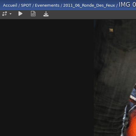
IMG 
Accueil
/
SPOT
/
Evenements
/
2011_06_Ronde_Des_Feux
/