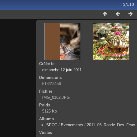
5/110
Créée le
dimanche 12 juin 2011
Dimensions
5184*3456
Fichier
IMG_0162.JPG
Poids
5125 Ko
Albums
SPOT
/
Evenements
/
2011_06_Ronde_Des_Feux
Visites