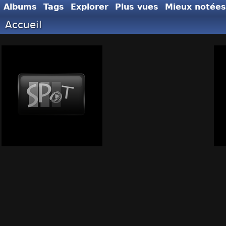
Albums
Tags
Explorer
Plus vues
Mieux notées
Accueil
SPOT